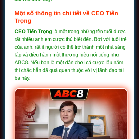
Một số thông tin chi tiết về CEO Tiến
Trọng
CEO Tiến Trọng
là một trong những tên tuổi được
rất nhiều anh em cược thủ biết đến. Bởi với tuổi trẻ
của anh, rất ít người có thể trở thành một nhà sáng
lập và điều hành một thương hiệu nổi tiếng như
ABC8. Nếu bạn là một dân chơi cá cược lâu năm
thì chắc hẳn đã quá quen thuộc với vị lãnh đạo tài
ba này.