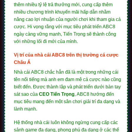
thêm nhiều tỷ lệ trả thưởng mới, cung cấp thêm
nhiều chương trình khuyến mãi hấp dẫn nhằm
nâng cao lợi nhuận của người chơi khi tham gia cá
cược. Hi vọng rằng với mục tiêu phát triển ABC8
ngày càng vững mạnh, Tiến Trọng sẽ thành công
với những lối đi mới của mình.
Vị trí của nhà cái ABC8 trên thị trường cá cược
Châu Á
Nhà cái ABC8 chắc hẳn đã là một trong những cái
tên nổi tiếng mà anh em đam mê cá cược nào cũng
biết đến. Được thành lập và phát triển dưới bàn tay
sát sao của
CEO Tiến Trọng
, ABC8 hướng đến
mục tiêu mang đến một sân chơi giải trí đa dạng và
lành mạnh.
Hệ thống nhà cái luôn không ngừng cung cấp các
sảnh game đa dạng, phong phú đa dạng ở các thể