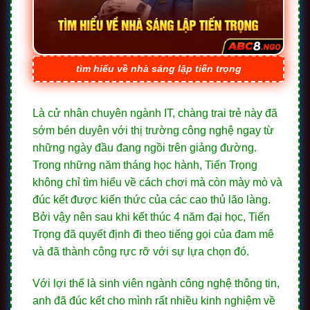
tìm hiểu về nhà sáng lập tiến trọng
Là cử nhân chuyên ngành IT, chàng trai trẻ này đã
sớm bén duyên với thị trường công nghệ ngay từ
những ngày đầu đang ngồi trên giảng đường.
Trong những năm tháng học hành, Tiến Trọng
không chỉ tìm hiểu về cách chơi mà còn mày mò và
đúc kết được kiến thức của các cao thủ lão làng.
Bởi vậy nên sau khi kết thúc 4 năm đại học, Tiến
Trọng đã quyết định đi theo tiếng gọi của đam mê
và đã thành công rực rỡ với sự lựa chọn đó.
Với lợi thế là sinh viên ngành công nghệ thông tin,
anh đã đúc kết cho mình rất nhiều kinh nghiệm về