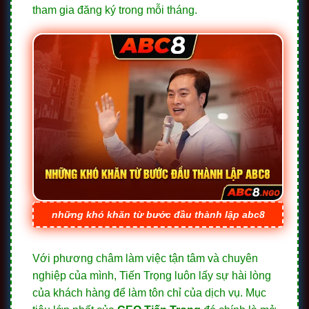
tham gia đăng ký trong mỗi tháng.
những khó khăn từ bước đầu thành lập abc8
Với phương châm làm việc tận tâm và chuyên
nghiệp của mình, Tiến Trọng luôn lấy sự hài lòng
của khách hàng để làm tôn chỉ của dịch vụ. Mục