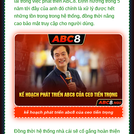
lai trong việc phát triển ABC8. Định hướng trong 5
năm tới đây của anh đó chính là xử lý được hết
những tồn trọng trong hệ thống, đồng thời nâng
cao bảo mật truy cập cho người dùng.
kế hoạch phát triển abc8 của ceo tiến trọng
Đồng thời hệ thống nhà cái sẽ cố gắng hoàn thiện