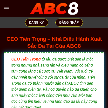
Chuyển
đến
nội
dung
ĐĂNG KÝ
ĐĂNG NHẬP
CEO Tiến Trọng – Nhà Điều Hành Xuất
Sắc Đa Tài Của ABC8
CEO Tiến Trọng
từ lâu đã được biết đến là một
trong những nhà sáng lập và điều hành có tiếng
tăm trong làng cá cược tại Việt Nam. Với tuổi trẻ
đầy nhiệt huyết cùng với sự đa tài của mình, Tiến
Trọng đã trở thành người dẫn dắt ABC8 tính đến
thời điểm hiện tại. Vậy cơ duyên nào đã khiến cho
anh ngày một thành công đến như vậy. Mời bạn
đọc cùng tìm hiểu về nhà lãnh đạo đa tài này trong
bài viết dưới đây!