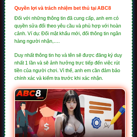
Quyền lợi và trách nhiệm bet thủ tại ABC8
Đối với những thông tin đã cung cấp, anh em có
quyền sửa đổi theo yêu cầu và phù hợp với hoàn
cảnh. Ví dụ: Đổi mật khẩu mới, đổi thông tin ngân
hàng người nhận,….
Duy nhất thông tin họ và tên sẽ được đăng ký duy
nhất 1 lần và sẽ ảnh hưởng trực tiếp đến việc rút
tiền của người chơi. Vì thế, anh em cần đảm bảo
chính xác và kiểm tra trước khi xác nhận.