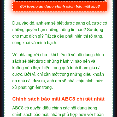
đối tượng áp dụng chính sách bảo mật abc8
Dựa vào đó, anh em sẽ biết được trang cá cược có
những quyền hạn những thông tin nào? Sử dụng
cho mục đích gì? Tất cả đều phải hiển thị rõ ràng,
công khai và minh bạch.
Về phía người chơi, khi hiểu rõ về nội dung chính
sách sẽ biết được những hành vi nào nên và
không nên thực hiện trong quá trình tham gia cá
cược. Bởi vì, chỉ cần một trong những điều khoản
do nhà cái đưa ra, anh em sẽ phải chịu hình thức
xử phạt nghiêm trọng.
Chính sách bảo mật ABC8 chi tiết nhất
ABC8 có quyền điều chỉnh các nội dung trong
chính sách bảo mật, nhằm phù hợp hơn với hoàn