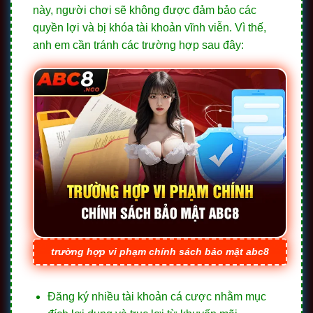
này, người chơi sẽ không được đảm bảo các
quyền lợi và bị khóa tài khoản vĩnh viễn. Vì thế,
anh em cần tránh các trường hợp sau đây:
trường hợp vi phạm chính sách bảo mật abc8
Đăng ký nhiều tài khoản cá cược nhằm mục