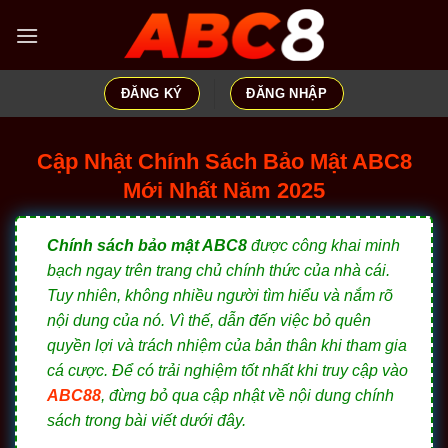
Chuyển
đến
nội
dung
ĐĂNG KÝ
ĐĂNG NHẬP
Cập Nhật Chính Sách Bảo Mật ABC8
Mới Nhất Năm 2025
Chính sách bảo mật ABC8
được công khai minh
bạch ngay trên trang chủ chính thức của nhà cái.
Tuy nhiên, không nhiều người tìm hiểu và nắm rõ
nội dung của nó. Vì thế, dẫn đến việc bỏ quên
quyền lợi và trách nhiệm của bản thân khi tham gia
cá cược. Để có trải nghiệm tốt nhất khi truy cập vào
ABC88
, đừng bỏ qua cập nhật về nội dung chính
sách trong bài viết dưới đây.