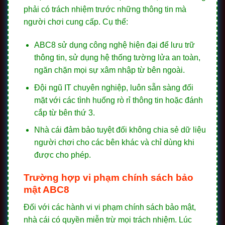
phải có trách nhiệm trước những thông tin mà
người chơi cung cấp. Cụ thể:
ABC8 sử dụng công nghệ hiện đại để lưu trữ
thông tin, sử dụng hệ thống tường lửa an toàn,
ngăn chặn mọi sự xâm nhập từ bên ngoài.
Đội ngũ IT chuyên nghiệp, luôn sẵn sàng đối
mặt với các tình huống rò rỉ thông tin hoặc đánh
cắp từ bên thứ 3.
Nhà cái đảm bảo tuyệt đối không chia sẻ dữ liệu
người chơi cho các bên khác và chỉ dùng khi
được cho phép.
Trường hợp vi phạm chính sách bảo
mật ABC8
Đối với các hành vi vi phạm chính sách bảo mật,
nhà cái có quyền miễn trừ mọi trách nhiệm. Lúc