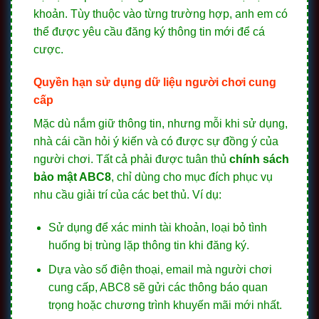
khoản. Tùy thuộc vào từng trường hợp, anh em có
thể được yêu cầu đăng ký thông tin mới để cá
cược.
Quyền hạn sử dụng dữ liệu người chơi cung
cấp
Mặc dù nắm giữ thông tin, nhưng mỗi khi sử dụng,
nhà cái cần hỏi ý kiến và có được sự đồng ý của
người chơi. Tất cả phải được tuân thủ
chính sách
bảo mật ABC8
, chỉ dùng cho mục đích phục vụ
nhu cầu giải trí của các bet thủ. Ví dụ:
Sử dụng để xác minh tài khoản, loại bỏ tình
huống bị trùng lặp thông tin khi đăng ký.
Dựa vào số điện thoại, email mà người chơi
cung cấp, ABC8 sẽ gửi các thông báo quan
trọng hoặc chương trình khuyến mãi mới nhất.