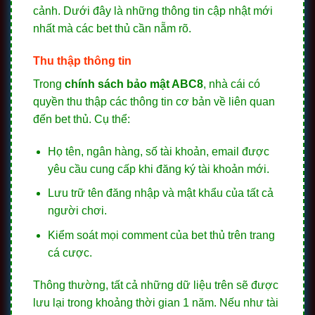
cảnh. Dưới đây là những thông tin cập nhật mới
nhất mà các bet thủ cần nẵm rõ.
Thu thập thông tin
Trong
chính sách bảo mật ABC8
, nhà cái có
quyền thu thập các thông tin cơ bản về liên quan
đến bet thủ. Cụ thể:
Họ tên, ngân hàng, số tài khoản, email được
yêu cầu cung cấp khi đăng ký tài khoản mới.
Lưu trữ tên đăng nhập và mật khẩu của tất cả
người chơi.
Kiểm soát mọi comment của bet thủ trên trang
cá cược.
Thông thường, tất cả những dữ liệu trên sẽ được
lưu lại trong khoảng thời gian 1 năm. Nếu như tài