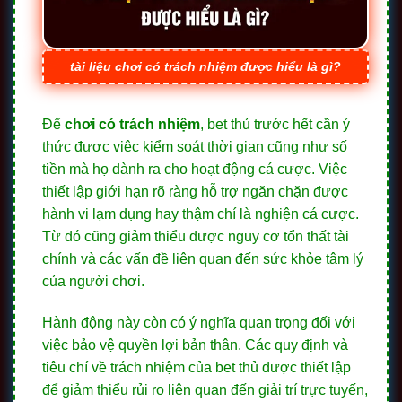
tài liệu chơi có trách nhiệm được hiểu là gì?
Để
chơi có trách nhiệm
, bet thủ trước hết cần ý
thức được việc kiểm soát thời gian cũng như số
tiền mà họ dành ra cho hoạt động cá cược. Việc
thiết lập giới hạn rõ ràng hỗ trợ ngăn chặn được
hành vi lạm dụng hay thậm chí là nghiện cá cược.
Từ đó cũng giảm thiểu được nguy cơ tổn thất tài
chính và các vấn đề liên quan đến sức khỏe tâm lý
của người chơi.
Hành động này còn có ý nghĩa quan trọng đối với
việc bảo vệ quyền lợi bản thân. Các quy định và
tiêu chí về trách nhiệm của bet thủ được thiết lập
để giảm thiểu rủi ro liên quan đến giải trí trực tuyến,