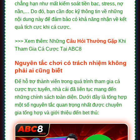
chẳng hạn như mất kiểm soát tiền bạc, stress, nợ
nần,… Do đó, bạn cần đọc kỹ thông tin về những
nội dung này để đảm bảo có khả năng nhận về kết
quả tích cực khi cá cược.
>>> Xem thêm: Những
Câu Hỏi Thường Gặp
Khi
Tham Gia Cá Cược Tại ABC8
Nguyên tắc chơi có trách nhiệm không
phải ai cũng biết
Để hỗ trợ thành viên trong quá trình tham gia cá
cược trực tuyến, nhà cái đã liên tục mang đến
những chính sách toàn diện. Dưới đây là tổng hợp
một số nguyên tắc quan trọng nhất được chuyên
gia tổng hợp và giới thiệu đến bet thủ: