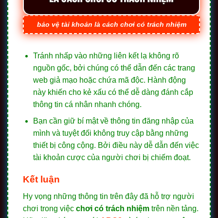
bảo vệ tài khoản là cách chơi có trách nhiệm
Tránh nhấp vào những liên kết lạ không rõ
nguồn gốc, bởi chúng có thể dẫn đến các trang
web giả mạo hoặc chứa mã độc. Hành động
này khiến cho kẻ xấu có thể dễ dàng đánh cắp
thông tin cá nhân nhanh chóng.
Bạn cần giữ bí mật về thông tin đăng nhập của
mình và tuyệt đối không truy cập bằng những
thiết bị công cộng. Bởi điều này dễ dẫn đến việc
tài khoản cược của người chơi bị chiếm đoạt.
Kết luận
Hy vọng những thông tin trên đây đã hỗ trợ người
chơi trong việc
chơi có trách nhiệm
trên nền tảng.