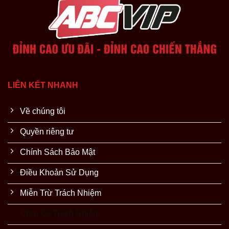
LIÊN KẾT NHANH
Về chúng tôi
Quyền riêng tư
Chính Sách Bảo Mật
Điều Khoản Sử Dụng
Miễn Trừ Trách Nhiệm
Chơi Có Trách Nhiệm