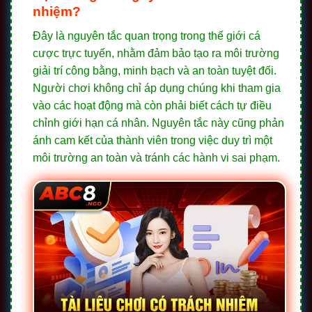
nhiệm?
Đây là nguyên tắc quan trọng trong thế giới cá
cược trực tuyến, nhằm đảm bảo tạo ra môi trường
giải trí công bằng, minh bạch và an toàn tuyệt đối.
Người chơi không chỉ áp dụng chúng khi tham gia
vào các hoạt động mà còn phải biết cách tự điều
chỉnh giới hạn cá nhân. Nguyên tắc này cũng phản
ánh cam kết của thành viên trong việc duy trì một
môi trường an toàn và tránh các hành vi sai phạm.