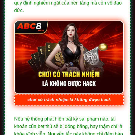
quy định nghiêm ngặt của nền tảng mà còn vô đạo
đức.
chơi có trách nhiệm là không được hack
Nếu hệ thống phát hiện bất kỳ sai phạm nào, tài
khoản của bet thủ sẽ bị đóng băng, hay thậm chí là
khóa vĩnh viễn. Nguyên tắc này không chỉ đảm bảo