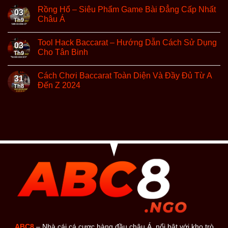
Rồng Hổ – Siêu Phẩm Game Bài Đẳng Cấp Nhất
03
Châu Á
Th9
Tool Hack Baccarat – Hướng Dẫn Cách Sử Dụng
03
Cho Tân Binh
Th9
Cách Chơi Baccarat Toàn Diện Và Đầy Đủ Từ A
31
Đến Z 2024
Th8
ABC8
– Nhà cái cá cược hàng đầu châu Á, nổi bật với kho trò