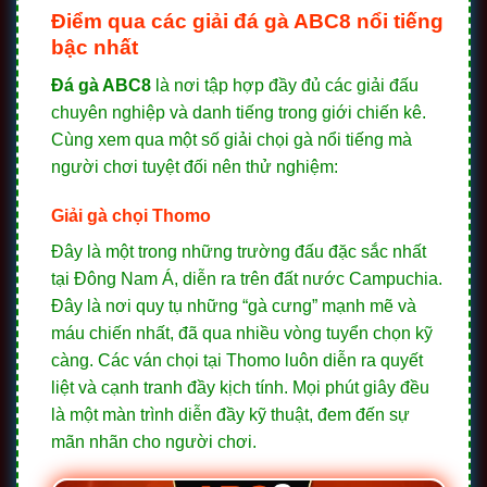
Điểm qua các giải đá gà ABC8 nổi tiếng
bậc nhất
Đá gà ABC8
là nơi tập hợp đầy đủ các giải đấu
chuyên nghiệp và danh tiếng trong giới chiến kê.
Cùng xem qua một số giải chọi gà nổi tiếng mà
người chơi tuyệt đối nên thử nghiệm:
Giải gà chọi Thomo
Đây là một trong những trường đấu đặc sắc nhất
tại Đông Nam Á, diễn ra trên đất nước Campuchia.
Đây là nơi quy tụ những “gà cưng” mạnh mẽ và
máu chiến nhất, đã qua nhiều vòng tuyển chọn kỹ
càng. Các ván chọi tại Thomo luôn diễn ra quyết
liệt và cạnh tranh đầy kịch tính. Mọi phút giây đều
là một màn trình diễn đầy kỹ thuật, đem đến sự
mãn nhãn cho người chơi.