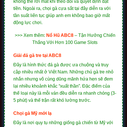
không thể rời mắt khi theo dõi và quyết định đặt
tiền. Ngoài ra, chọi gà cựa sắt tại đây diễn ra với
tần suất liên tục giúp anh em không bao giờ mất
động lực chơi.
>>> Xem thêm:
Nổ Hũ ABC8
– Tận Hưởng Chiến
Thắng Với Hơn 100 Game Slots
Giải đá gà tre tại ABC8
Đây là hình thức đá gà được ưa chuộng và truy
cập nhiều nhất ở Việt Nam. Những chú gà tre nhỏ
nhắn nhưng vô cùng dũng mãnh hứa hẹn sẽ đem
lại nhiều khoảnh khắc “xuất thần”. Đặc điểm của
thể loại này là mỗi ván đều diễn ra nhanh chóng (3-
5 phút) và thế trận rất khó lường trước.
Chọi gà Mỹ mới lạ
Đây là nơi quy tụ những giống gà chiến từ Mỹ với