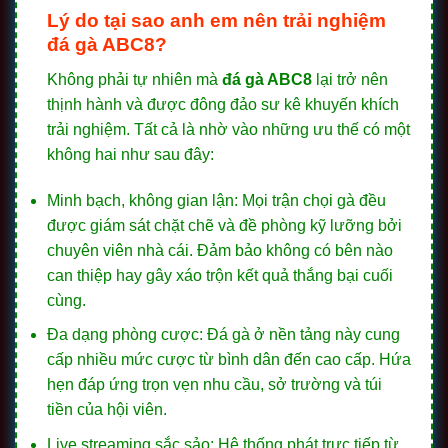
Lý do tại sao anh em nên trải nghiệm
đá gà ABC8?
Không phải tự nhiên mà
đá gà ABC8
lại trở nên
thịnh hành và được đông đảo sư kê khuyến khích
trải nghiệm. Tất cả là nhờ vào những ưu thế có một
không hai như sau đây:
Minh bạch, không gian lận: Mọi trận chọi gà đều
được giám sát chặt chẽ và đề phòng kỹ lưỡng bởi
chuyên viên nhà cái. Đảm bảo không có bên nào
can thiệp hay gây xáo trộn kết quả thắng bại cuối
cùng.
Đa dạng phòng cược: Đá gà ở nền tảng này cung
cấp nhiều mức cược từ bình dân đến cao cấp. Hứa
hẹn đáp ứng trọn vẹn nhu cầu, sở trường và túi
tiền của hội viên.
Live streaming sắc sảo: Hệ thống phát trực tiếp từ