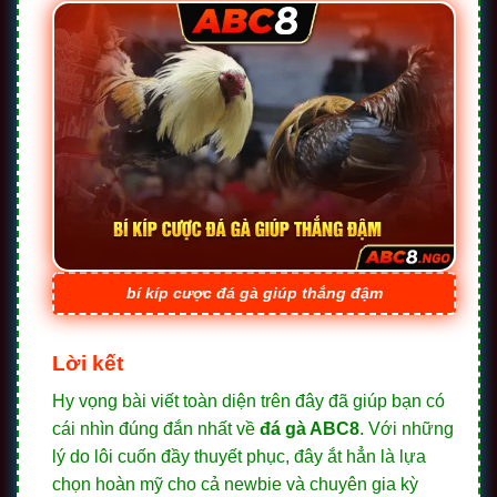
bí kíp cược đá gà giúp thắng đậm
Lời kết
Hy vọng bài viết toàn diện trên đây đã giúp bạn có
cái nhìn đúng đắn nhất về
đá gà ABC8
. Với những
lý do lôi cuốn đầy thuyết phục, đây ắt hẳn là lựa
chọn hoàn mỹ cho cả newbie và chuyên gia kỳ