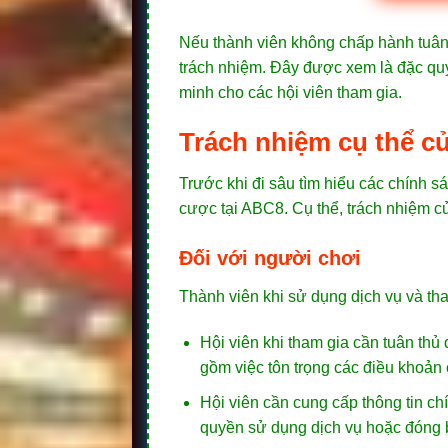
Nếu thành viên không chấp hành tuân t
trách nhiệm. Đây được xem là đặc qu
minh cho các hội viên tham gia.
Trách nhiệm cụ thể củ
Trước khi đi sâu tìm hiểu các chính s
cược tại ABC8. Cụ thể, trách nhiệm củ
Đối với người chơi
Thành viên khi sử dụng dịch vụ và tha
Hội viên khi tham gia cần tuân thủ
gồm việc tôn trọng các điều khoản 
Hội viên cần cung cấp thông tin ch
quyền sử dụng dịch vụ hoặc đóng b