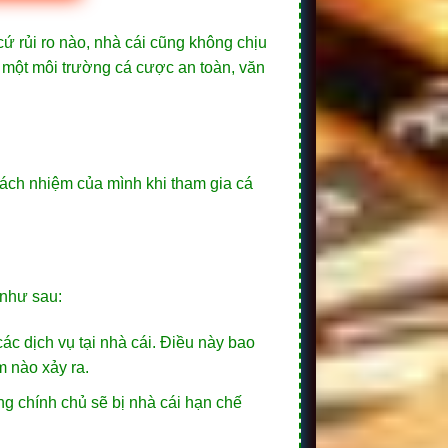
ứ rủi ro nào, nhà cái cũng không chịu
 một môi trường cá cược an toàn, văn
ách nhiệm của mình khi tham gia cá
 như sau:
ác dịch vụ tại nhà cái. Điều này bao
m nào xảy ra.
ông chính chủ sẽ bị nhà cái hạn chế