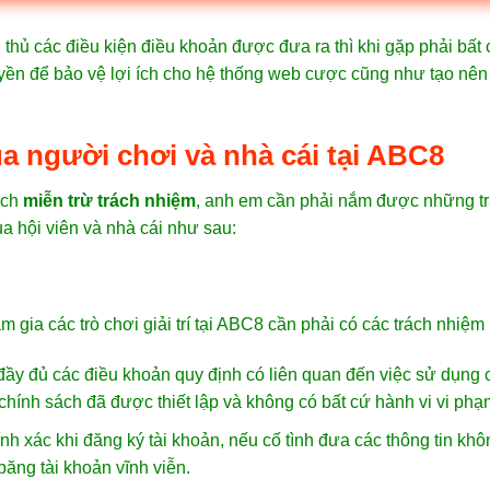
hủ các điều kiện điều khoản được đưa ra thì khi gặp phải bất c
yền để bảo vệ lợi ích cho hệ thống web cược cũng như tạo nên
a người chơi và nhà cái tại ABC8
ách
miễn trừ trách nhiệm
, anh em cần phải nắm được những tr
a hội viên và nhà cái như sau:
m gia các trò chơi giải trí tại ABC8 cần phải có các trách nhiệm
 đầy đủ các điều khoản quy định có liên quan đến việc sử dụng c
chính sách đã được thiết lập và không có bất cứ hành vi vi phạ
ính xác khi đăng ký tài khoản, nếu cố tình đưa các thông tin kh
ăng tài khoản vĩnh viễn.