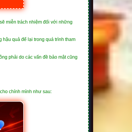
c sẽ miễn trách nhiệm đối với những
g hậu quả để lại trong quá trình tham
không phải do các vấn đề bảo mật cũng
 cho chính mình như sau: