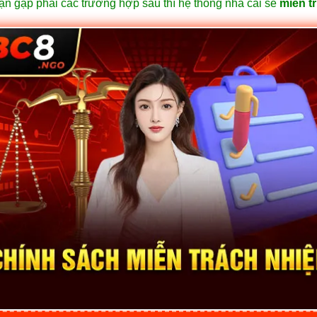
ạn gặp phải các trường hợp sau thì hệ thống nhà cái sẽ
miễn t