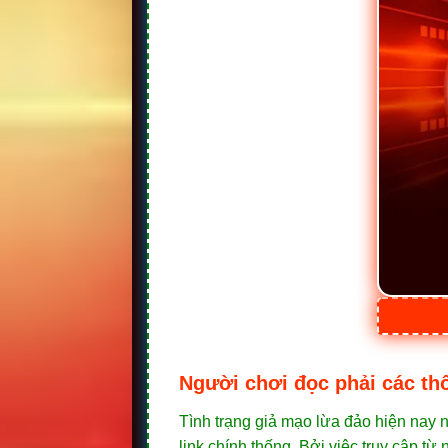
Người chơi đọc phải các thô
Tình trạng giả mạo lừa đảo hiện nay 
link chính thống. Bởi việc truy cập t