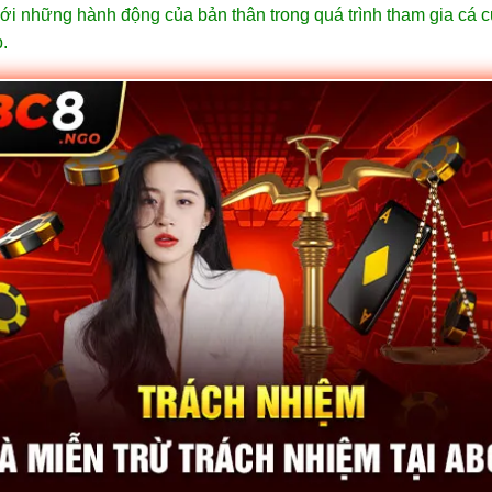
ới những hành động của bản thân trong quá trình tham gia cá c
.