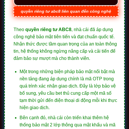
quyền riêng tư abc8 liên quan đến công nghệ
Theo
quyền riêng tư ABC8
, nhà cái đã áp dụng
công nghệ bảo mật tiên tiến và đạt chuẩn quốc tế.
Nhận thức được tầm quan trọng của an toàn thông
tin, hệ thống không ngừng nâng cấp và cải tiến để
đảm bảo sự mượt mà cho thành viên.
Một trong những biện pháp bảo mật nổi bật mà
nền tảng đang áp dụng chính là mã OTP trong
quá trình xác nhận giao dịch. Đây là lớp bảo vệ
bổ sung, yêu cầu bet thủ cung cấp một mã số
tạm thời gửi đến điện thoại di động mỗi khi thực
hiện giao dịch.
Bên cạnh đó, nhà cái còn triển khai thêm hệ
thống bảo mật 2 lớp thông qua mật khẩu và mã