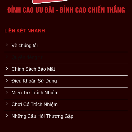
LIÊN KẾT NHANH
Về chúng tôi
Quyền riêng tư
Chính Sách Bảo Mật
Điều Khoản Sử Dụng
Miễn Trừ Trách Nhiệm
Chơi Có Trách Nhiệm
Những Câu Hỏi Thường Gặp