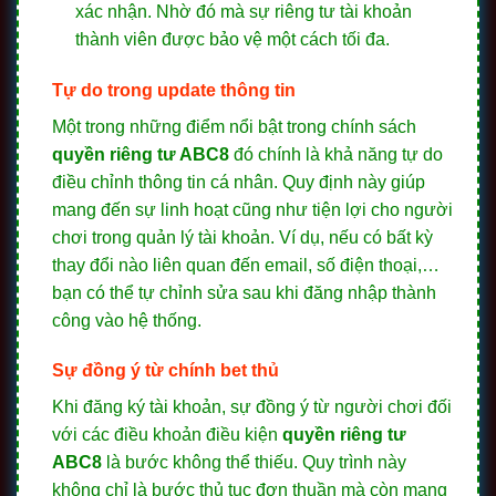
xác nhận. Nhờ đó mà sự riêng tư tài khoản
thành viên được bảo vệ một cách tối đa.
Tự do trong update thông tin
Một trong những điểm nổi bật trong chính sách
quyền riêng tư ABC8
đó chính là khả năng tự do
điều chỉnh thông tin cá nhân. Quy định này giúp
mang đến sự linh hoạt cũng như tiện lợi cho người
chơi trong quản lý tài khoản. Ví dụ, nếu có bất kỳ
thay đổi nào liên quan đến email, số điện thoại,…
bạn có thể tự chỉnh sửa sau khi đăng nhập thành
công vào hệ thống.
Sự đồng ý từ chính bet thủ
Khi đăng ký tài khoản, sự đồng ý từ người chơi đối
với các điều khoản điều kiện
quyền riêng tư
ABC8
là bước không thể thiếu. Quy trình này
không chỉ là bước thủ tục đơn thuần mà còn mang