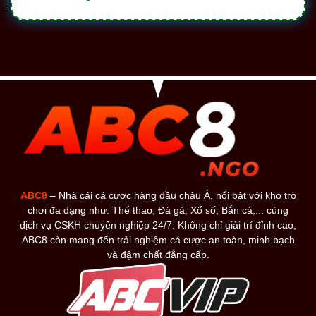
ABC8
– Nhà cái cá cược hàng đầu châu Á, nổi bật với kho trò
chơi đa dạng như: Thể thao, Đá gà, Xổ số, Bắn cá,... cùng
dịch vụ CSKH chuyên nghiệp 24/7. Không chỉ giải trí đỉnh cao,
ABC8 còn mang đến trải nghiệm cá cược an toàn, minh bạch
và đậm chất đẳng cấp.