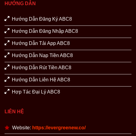
HƯỚNG DẪN
Hướng Dẫn Đăng Ký ABC8
Hướng Dẫn Đăng Nhập ABC8
Hướng Dẫn Tải App ABC8
Hướng Dẫn Nạp Tiền ABC8
Hướng Dẫn Rút Tiền ABC8
Hướng Dẫn Liên Hệ ABC8
Hợp Tác Đại Lý ABC8
LIÊN HỆ
Website:
https://evergreenew.co/