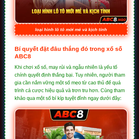
loại hình lô tô mới mẻ và kịch tính
Bí quyết đặt đâu thắng đó trong xổ số
ABC8
Khi chơi xổ số, may rủi và ngẫu nhiên là yếu tố
chính quyết định thắng bại. Tuy nhiên, người tham
gia cần nắm vững một số mẹo từ cao thủ để quá
trình cá cược hiệu quả và trơn tru hơn. Cùng tham
khảo qua một số bí kíp tuyệt đỉnh ngay dưới đây: