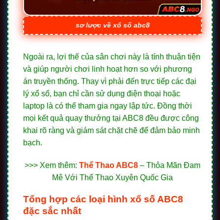
sơ lược về xổ số abc8
Ngoài ra, lợi thế của sân chơi này là tính thuận tiện
và giúp người chơi linh hoạt hơn so với phương
án truyền thống. Thay vì phải đến trực tiếp các đại
lý xổ số, bạn chỉ cần sử dụng điện thoại hoặc
laptop là có thể tham gia ngay lập tức. Đồng thời
mọi kết quả quay thưởng tại ABC8 đều được công
khai rõ ràng và giám sát chặt chẽ để đảm bảo minh
bạch.
>>> Xem thêm:
Thể Thao ABC8
– Thỏa Mãn Đam
Mê Với Thể Thao Xuyên Quốc Gia
Tổng hợp các loại hình xổ số ABC8
đặc sắc nhất