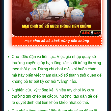
mẹo chơi xổ số abc8 trúng tiền khủng
Chơi đều đặn và liên tục: Việc gia nhập quay số
thường xuyên giúp bạn tăng xác suất trúng thưởng
theo thời gian. Đừng chỉ chơi mỗi khi buồn chán
mà hãy biến việc tham gia xổ số thành thói quen để
không bỏ lỡ bất kỳ cơ hội “vàng” nào.
Nghiên cứu kỹ thống kê: Nhiều tay chơi kỳ cựu
thường ghi chép lại các xu hướng, tạo dàn đề để
ra quyết định đặt tiền khôn khéo nhất có thể.
Gia nhập theo nhóm: Việc tham gia cộng đồng lô